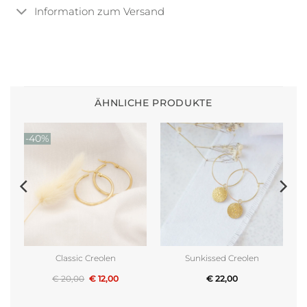
Information zum Versand
ÄHNLICHE PRODUKTE
-40%
Classic Creolen
Sunkissed Creolen
Ursprünglicher
Aktueller
€
20,00
€
12,00
€
22,00
Preis
Preis
war:
ist:
€ 20,00
€ 12,00.